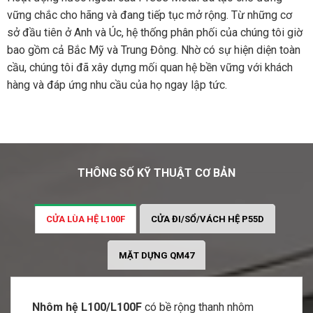
vững chắc cho hãng và đang tiếp tục mở rộng. Từ những cơ
sở đầu tiên ở Anh và Úc, hệ thống phân phối của chúng tôi giờ
bao gồm cả Bắc Mỹ và Trung Đông. Nhờ có sự hiện diện toàn
cầu, chúng tôi đã xây dựng mối quan hệ bền vững với khách
hàng và đáp ứng nhu cầu của họ ngay lập tức.
THÔNG SỐ KỸ THUẬT CƠ BẢN
CỬA LÙA HỆ L100F
CỬA ĐI/SỔ/VÁCH HỆ P55D
MẶT DỰNG QM47
Nhôm hệ L100/L100F
có bề rộng thanh nhôm